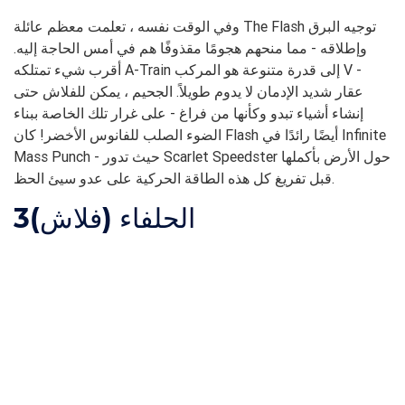
وفي الوقت نفسه ، تعلمت معظم عائلة The Flash توجيه البرق
وإطلاقه - مما منحهم هجومًا مقذوفًا هم في أمس الحاجة إليه.
أقرب شيء تمتلكه A-Train إلى قدرة متنوعة هو المركب V -
عقار شديد الإدمان لا يدوم طويلاً. الجحيم ، يمكن للفلاش حتى
إنشاء أشياء تبدو وكأنها من فراغ - على غرار تلك الخاصة ببناء
الضوء الصلب للفانوس الأخضر! كان Flash أيضًا رائدًا في Infinite
Mass Punch - حيث تدور Scarlet Speedster حول الأرض بأكملها
قبل تفريغ كل هذه الطاقة الحركية على عدو سيئ الحظ.
الحلفاء (فلاش)
3