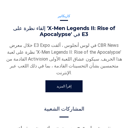
كاريكاتير
إلقاء نظرة على 'X-Men Legends II: Rise of
Apocalypse' في E3
خلال معرض E3 Expo في لوس أنجلوس ، ألقت CBR News
نظرة على لعبة 'X-Men Legends II: Rise of the Apocalypse'
القادمة من Activision هذا الخريف. سيكون عشاق اللعبة الأولى
متحمسين بشأن التحسينات القادمة ، بما في ذلك اللعب عبر
الإنترنت.
إقرأ المزيد
المشاركات الشعبية
وينتوورث ميلر يخرج من بريزون بريك ريوت ، ويتم لعب