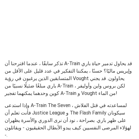
تذكر سابقًا ، عندما اقترحنا أن A-Train قد يحاول تدمير حياة باري
وإيريس ماليًا؟ حسنًا ، يمكننا التفكير في عدد قليل على الأقل من
المتسابقين الذين يرغبون في رؤية Vought يحاولون. قد يجني
باري مبلغًا ضئيلًا نسبيًا من A-Train ، لكن بروس واين وأوليفر
كوين وحدهما يمكنهما تفجير A-Train و Vought من الماء!
وإذا استدعى A-Train The Seven لمساعدته في قتل الفلاش ،
فأنت تعلم أن Justice League و The Flash Family سيكونان
على ظهر باري. بصراحة ، نود أن نرى الدوري والأسرة يظهران
لهؤلاء المرضى النفسيين كيف يبدو الأبطال الحقيقيون - ويقاتلون
-.