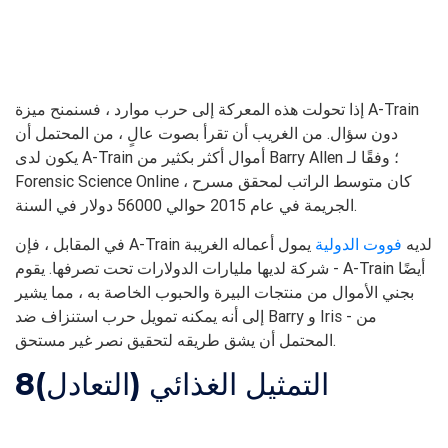
إذا تحولت هذه المعركة إلى حرب موارد ، فسنمنح ميزة A-Train
دون سؤال. من الغريب أن تقرأ بصوت عالٍ ، من المحتمل أن
يكون لدى A-Train أموال أكثر بكثير من Barry Allen ؛ وفقًا لـ
Forensic Science Online ، كان متوسط ​​الراتب لمحقق مسرح
الجريمة في عام 2015 حوالي 56000 دولار في السنة.
في المقابل ، فإن A-Train لديه
فووت الدولية
يمول أعماله الغريبة
- شركة لديها مليارات الدولارات تحت تصرفها. يقوم A-Train أيضًا
بجني الأموال من منتجات البيرة والحبوب الخاصة به ، مما يشير
إلى أنه يمكنه تمويل حرب استنزاف ضد Barry و Iris - من
المحتمل أن يشق طريقه لتحقيق نصر غير مستحق.
التمثيل الغذائي (التعادل)
8