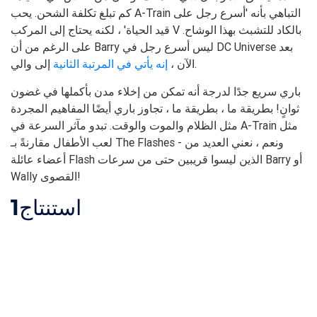
كم تبلغ تكلفة الشحن. يحب A-Train التباهي بأنه 'أسرع رجل على
قيد الحياة' ، لكنه يحتاج إلى المركب V بالكاد للتشبث بهذا الوشاح.
على الرغم من أن Barry ليس أسرع رجل في DC Universe بعد
إلى والي.
الآن ،
إنه يأتي في المرتبة الثانية
باري سريع جدًا لدرجة أنه تمكن من إخلاء مدن بأكملها في غضون
ثوانٍ! بطريقة ما ، بطريقة ما ، تجاوز باري أيضًا المفاهيم المجردة
مثل الظلام والموت والوقت. تبدو مآثر السرعة في A-Train مثل
لعب الأطفال مقارنةً بـ The Flashes - ونعم ، نعني العديد من
أعضاء عائلة Flash الذين ليسوا قريبين حتى من سرعات Barry أو
Wally القصوى!
استنتاج
1