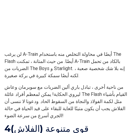
لن يرغب A-Train أيضًا في محاولة التخلص منه باستخدام The
Flash أيضًا. من حيث المتانة ، تمكنت A-Train بالكاد من تحمل
الضربات من The Boys و Starlight. إنه بلا شك شخصية صعبة ،
لكنه أيضًا سمكة كبيرة في بركة صغيرة.
من ناحية أخرى ، تبادل باري ألين الضربات مع سوبرمان وعاش
ليروي الحكاية! يمكن لمعظم أفراد عائلة The Flash القيام بأشياء
مثل لكمة الفولاذ والنجاة من السقوط الحاد. ودعونا لا ننسى أن
الفلاش يجب أن يكون متينًا للغاية للبقاء على قيد الحياة في حالة
الجري أسرع من سرعة الضوء!
قوى متنوعة (الفلاش)
4