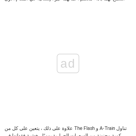
ad
علاوة على ذلك ، يتعين على كل من The Flash و A-Train تناول
كمية مجنونة من السعرات الحرارية يوميًا ، خشية فقدانها في