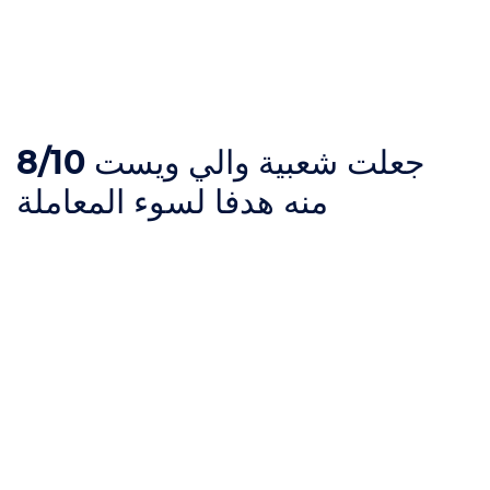
جعلت شعبية والي ويست
8/10
منه هدفا لسوء المعاملة