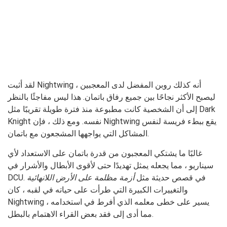
لقد أثبت Nightwing أنه كذلك روبن المفضل لدى المعجبين ،
ليصبح الأكثر نجاحًا بين جميع رفاق باتمان. هذا ليس مفاجئًا بالنظر
إلى أن الشخصية كانت مطبوعة منذ فترة طويلة تقريبًا مثل Dark
Knight نفسه. ومع ذلك ، فإن Nightwing يقع ببطء فريسة لنفس
المشاكل التي يواجهها المشجعون مع باتمان.
غالبًا ما يشتكي المعجبون من قدرة باتمان على الاستعداد لأي
سيناريو ، مما يجعله يمثل تهديدًا حتى لأقوى الأبطال والأشرار في
DCU. في قصص حديثة مثل
أزمة مظلمة على الأرض اللانهائية
والتغييرات الكبيرة التي طرأت على حياته في لقبه ، كان
Nightwing يسير على خطى معلمه الذي أفرط في استخدامه ،
مما أدى إلى فقد بعض القراء الاهتمام بالبطل.