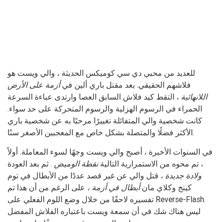
للعديد من محبي دي سي كوميكس الحديثة ، والي ويست هو
فلاشهم الحقيقي. بعد مقتل باري ألين في
أزمة على الأرض
اللانهائية
، التقط كيد فلاش السابق العصا وارتدى عباءة السرعة
الحمراء في الرسوم الهزلية والرسوم المتحركة على حد سواء.
كانت شخصية والي المتفائلة تغييرًا مرحبًا به عن شخصية باري
الأكثر فضلًا والمتصلة بشكل خاص مع المعجبين الأصغر سنًا.
في السنوات الأخيرة ، أصبح والي ويست وجهًا لسوء المعاملة. أولاً
، تم محوه من الاستمرارية التالية
نقطة الوميض
. ثم بعد العودة
ولادة جديدة
، قتل والي عن غير قصد عددًا من الأبطال في توم
كينج وكلاي مان
أبطال في أزمة ،
على الرغم من أن هذا تم
تفسيره لاحقًا من خلال وضع اللوم الفعلي على Reverse-Flash.
ليس هناك شك في أن سمعة ويست باعتباره الفلاش المفضل