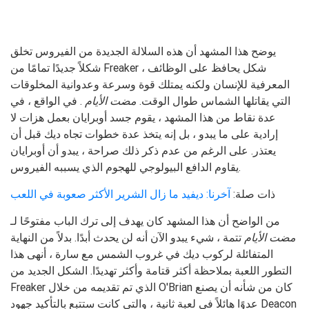
يوضح هذا المشهد أن هذه السلالة الجديدة من الفيروس تخلق
شكلاً جديدًا تمامًا من Freaker ، شكل يحافظ على الوظائف
المعرفية للإنسان ولكنه يمتلك قوة وسرعة وعدوانية المخلوقات
التي يقاتلها الشماس طوال الوقت.
مضت الأيام
. في الواقع ، في
عدة نقاط من هذا المشهد ، يقوم جسد أوبرايان بعمل هزات لا
إرادية على ما يبدو ، بل إنه يتخذ عدة خطوات تجاه ديك قبل أن
يعتذر. على الرغم من عدم ذكر ذلك صراحة ، يبدو أن أوبرايان
يقاوم الدافع البيولوجي للهجوم الذي يسببه الفيروس.
ذات صلة:
آخرنا: ديفيد ما زال الشرير الأكثر صعوبة في اللعب
من الواضح أن هذا المشهد كان يهدف إلى ترك الباب مفتوحًا لـ
مضت الأيام
تتمة ، شيء يبدو الآن أنه لن يحدث أبدًا. بدلاً من النهاية
المتفائلة لركوب ديك في غروب الشمس مع سارة ، أنهى هذا
التطور اللعبة بملاحظة أكثر قتامة وأكثر تهديدًا. الشكل الجديد من
Freaker الذي تم تقديمه من خلال O'Brian كان من شأنه أن يصنع
عدوًا هائلاً في لعبة ثانية ، والتي كانت ستتبع بالتأكيد جهود Deacon