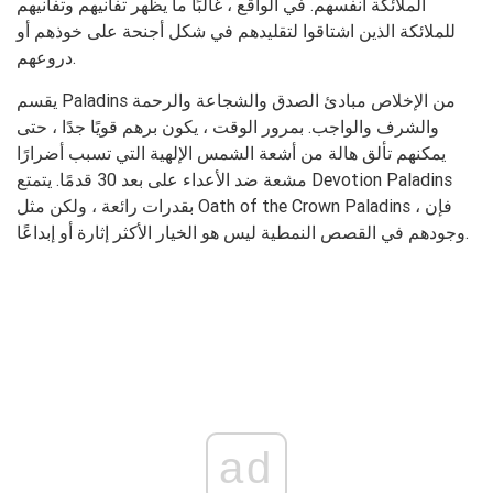
الملائكة أنفسهم. في الواقع ، غالبًا ما يظهر تفانيهم وتفانيهم
للملائكة الذين اشتاقوا لتقليدهم في شكل أجنحة على خوذهم أو
دروعهم.
يقسم Paladins من الإخلاص مبادئ الصدق والشجاعة والرحمة
والشرف والواجب. بمرور الوقت ، يكون برهم قويًا جدًا ، حتى
يمكنهم تألق هالة من أشعة الشمس الإلهية التي تسبب أضرارًا
مشعة ضد الأعداء على بعد 30 قدمًا. يتمتع Devotion Paladins
بقدرات رائعة ، ولكن مثل Oath of the Crown Paladins ، فإن
وجودهم في القصص النمطية ليس هو الخيار الأكثر إثارة أو إبداعًا.
ad