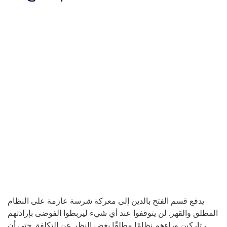
يدفع قسم الفتح بالدين إلى معركة شرسة عازمة على النظام
المطلق والقهر. لن يتوقفوا عند أي شيء ليربطوا الفوضى بإرادتهم
، تاركين وراءهم نظامًا مطلقًا بغض النظر عن التكلفة. حتى أن