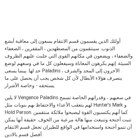
أولئك الذين يقسمون قسم الانتقام يسعون إلى معاقبة أبشع
الذنوب. سينتقمون من المضطهدين ، المقفرين ، الضعفاء
والضعفاء ، ويضعون في مكانهم القوى التي جلبت عليهم الظروف
السيئة. إنهم يكرهون المعاناة وسيفعلون كل ما في وسعهم لوضع
حد لها. بينما يسعى Paladins الآخرون إلى المجد والشرف ،
يتصرف هؤلاء الأبطال لأن كل شخص يجب أن يحصل على ما
يستحقه - وخاصة الأشرار.
لا يلين Vengence Paladins في سعيهم ، وقدراتهم الخاصة تسمح
لهم بتعقب الأعداء والاحتفاظ بهم بنوبات مثل Hunter's Mark و
Hold Person. كما أنهم يكتسبون القوة ليصبحوا ملائكة منتقمين
تنبت أجنحة وتنبعث منها هالة مرعبة من الخوف. حقيقة أنها يمكن
أن تنمو أجنحة واستخدامها في الواقع للطيران تجعل قسم الانتقام
أفضل قسم بالادين.