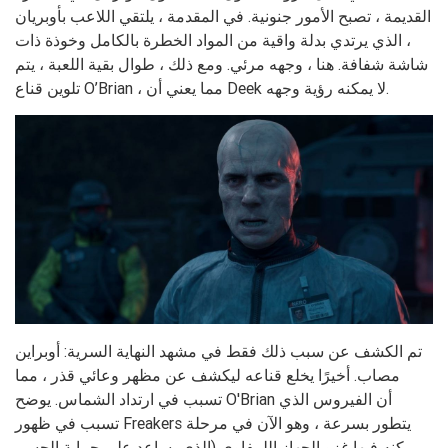
القديمة ، تصبح الأمور جنونية. في المقدمة ، يلتقي اللاعب بأوبريان
، الذي يرتدي بدلة واقية من المواد الخطرة بالكامل وخوذة ذات
شاشة شفافة. هنا ، وجهه مرئي. ومع ذلك ، طوال بقية اللعبة ، يتم
تلوين قناع O’Brian ، مما يعني أن Deek لا يمكنه رؤية وجهه.
تم الكشف عن سبب ذلك فقط في مشهد النهاية السرية: أوبراين
مصاب. أخيرًا يخلع قناعه ليكشف عن مظهر وعائي قذر ، مما
تسبب في ارتداد الشماس. يوضح O'Brian أن الفيروس الذي
تسبب في ظهور Freakers يتطور بسرعة ، وهو الآن في مرحلة
يمكنه فيها غزو الجهاز اللمفاوي (الذي يساعد على حماية الجسم