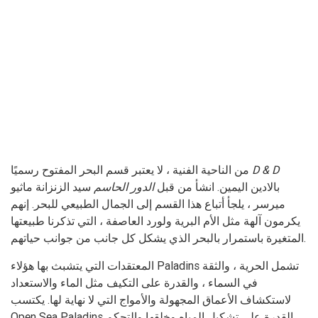
D & D
من الناحية الفنية ، لا يعتبر قسم البحر المفتوح رسميًا
بالادين اليمين. انشأ من قبل
الدور الحاسم
سيد الزنزانة ماثيو
ميرسر ، يلجأ أتباع هذا القسم إلى الجمال الطبيعي للبحر. إنهم
يكرمون آلهة مثل الأم البرية ولورد العاصفة ، التي تذكرنا طبيعتها
المتغيرة باستمرار بالبحر الذي يشكل كل جانب من جوانب حياتهم.
المعتقدات التي يتشبث بها هؤلاء Paladins تشمل الحرية ، والثقة
في السماء ، والقدرة على التكيف مثل الماء والاستعداد
لاستكشاف الأعماق المجهولة والأمواج التي لا نهاية لها. يكتسب
Open Sea Paladins القدرة على تشكيل المياه وخلقها والتحكم