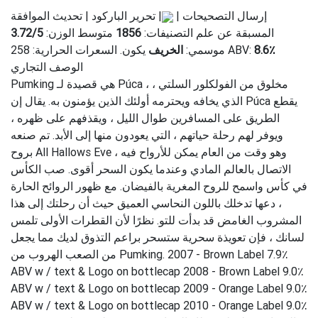
إرسال التصحيحات |
| تحرير الباركود | تحديث الموافقة
المسبقة عن علم التصنيفات:
1856
متوسط ​​الوزن:
5
/
3.72
8.6٪
يكون. السعرات الحرارية: 258 ABV:
موسمي:
الخريف
الوصف التجاري
Pumking هي قصيدة لـ Púca ، مخلوق من الفولكلور السلتي ،
الذي يخافه ويحترمه أولئك الذين يؤمنون به. يقال إن Púca يقطع
الطريق على المسافرين طوال الليل ، ويقذفهم على ظهره ،
ويوفر لهم رحلة حياتهم ، التي يعودون منها إلى الأبد. تم صنعه
بروح All Hallows Eve ، وهو وقت من العام يمكن للأرواح فيه
الاتصال بالعالم المادي وعندما يكون السحر أقوى. صب الكأس
في كأس واسمح للروح المغرية بالفيضان. مع ظهور الروائح الحارة
، دعها تدخلك باللون النحاسي العميق حيث أن رحلتك إلى هذا
المشروب الغامض قد بدأت للتو. نظرًا لأن القطرات الأولى تلمس
لسانك ، فإن تعويذة سحرية ستسحر براعم التذوق لديك مما يجعل
من الصعب الهروب من Pumking. 2007 - Brown Label 7.9٪
ABV w / text & Logo on bottlecap 2008 - Brown Label 9.0٪
ABV w / text & Logo on bottlecap 2009 - Orange Label 9.0٪
ABV w / text & Logo on bottlecap 2010 - Orange Label 9.0٪