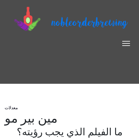
nobleorderbrewing
معدلات
مين بير مو
ما الفيلم الذي يجب رؤيته؟