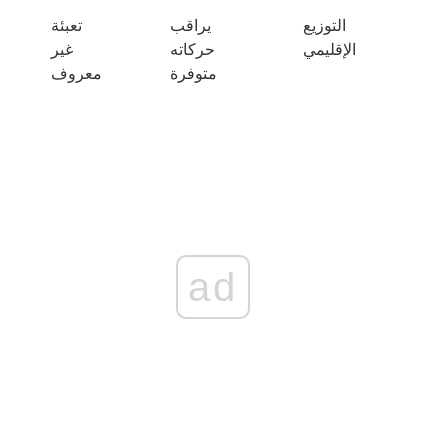
التوزيع
يراقب
تعبئة
الإقليمي
حركاته
غير
متوفرة
معروف
ad