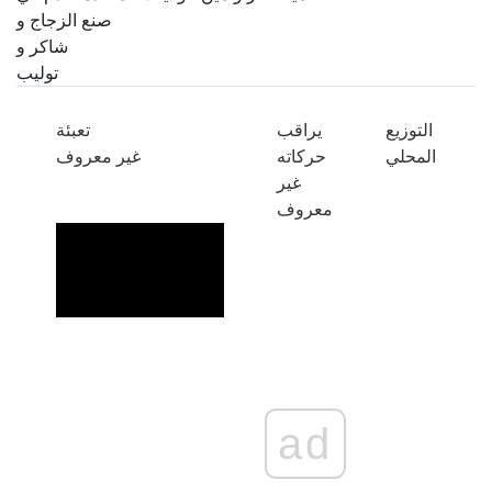
صنع الزجاج و
شاكر و
توليب
التوزيع
يراقب
تعبئة
المحلي
حركاته
غير معروف
غير
معروف
ad
ad